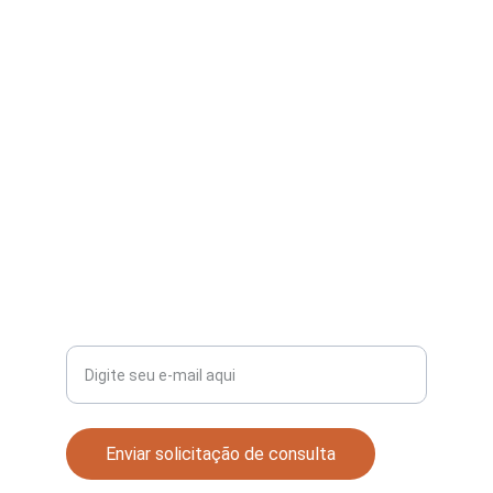
notarial, registral e tributário.
OAB/SP: 293.281
CONTATO
+55 11 9.9572-1476
SUPORTE
Seu e-mail para contato
Enviar solicitação de consulta