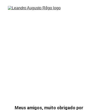
A DIVERGÊNCIA SOBRE O 
VALOR DO ITBI EM 
BERTIOGA.
Meus amigos, muito obrigado por 