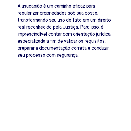
A usucapião é um caminho eficaz para 
regularizar propriedades sob sua posse, 
transformando seu uso de fato em um direito 
real reconhecido pela Justiça. Para isso, é 
imprescindível contar com orientação jurídica 
especializada a fim de validar os requisitos, 
preparar a documentação correta e conduzir 
seu processo com segurança.
Leandro Augusto Rêgo
Assessoria jurídica em direito imobiliário,  
notarial, registral e tributário.
OAB/SP: 293.281