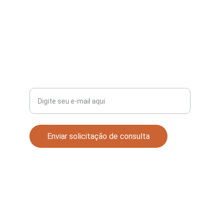
CONTATO
+55 11 9.9572-1476
SUPORTE
Seu e-mail para contato
Enviar solicitação de consulta
© 2025. Todos os Direitos reservados.
Conjunto Nacional.
Avenida Paulista, 2073, Horsa II, Conj 1702, 
Cerqueira Cesar, São Paulo: CEP: 01311-940